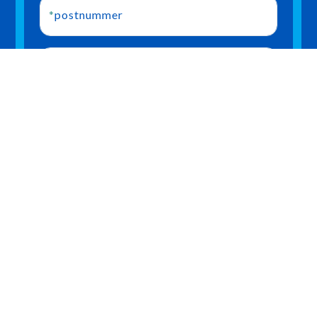
*
postnummer
Adresse
*
Telefon nr
*
Email
Besked