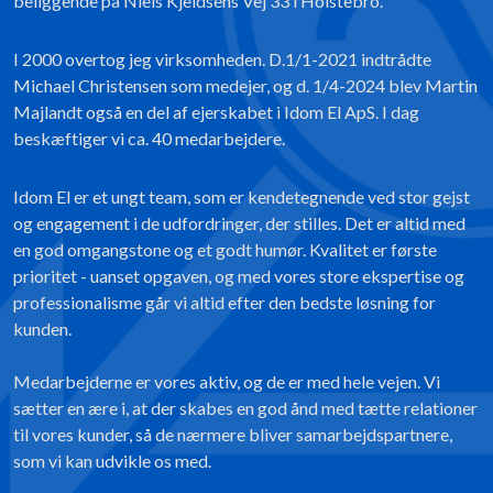
beliggende på Niels Kjeldsens Vej 33 i Holstebro.
I 2000 overtog jeg virksomheden. D.1/1-2021 indtrådte
Michael Christensen som medejer, og d. 1/4-2024 blev Martin
Majlandt også en del af ejerskabet i Idom El ApS. I dag
beskæftiger vi ca. 40 medarbejdere.
Idom El er et ungt team, som er kendetegnende ved stor gejst
og engagement i de udfordringer, der stilles. Det er altid med
en god omgangstone og et godt humør. Kvalitet er første
prioritet - uanset opgaven, og med vores store ekspertise og
professionalisme går vi altid efter den bedste løsning for
kunden.
Medarbejderne er vores aktiv, og de er med hele vejen. Vi
sætter en ære i, at der skabes en god ånd med tætte relationer
til vores kunder, så de nærmere bliver samarbejdspartnere,
som vi kan udvikle os med.